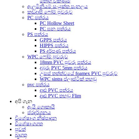
තොග විකිණීම
ඇලුමිනියම් සංයුක්ත පැනලය
කඩදාසි ෆෝම් පුවරුව
PC පත්රය
PC Hollow Sheet
PC ඝන පත්රය
PS පත්රය
GPPS පත්රය
HIPPS පත්රය
PS දර්පණ පත්රය
WPC ෆෝම් පුවරුව
18mm PVC පුවරු පත්රය
දුඹුරු PVC 5mm පත්රය
උසස් තත්ත්වයේ foamex PVC පුවරුව
WPC sintra ප්ලාස්ටික් තහඩු
pvc පත්රය
දෘඪ PVC පත්රය
දෘඪ PVC තහඩු Flim
අපි ගැන
ඇයි ගොකායි
ප්රදර්ශනය
විශේෂාංග නිෂ්පාදන
විශේෂාංගගත
පුවත්
බාගත