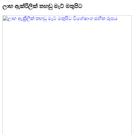
ලාභ ඇක්රිලික් තහඩු මැට් මතුපිට