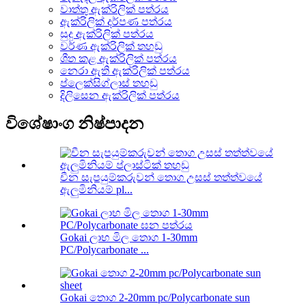
වාත්තු ඇක්රිලික් පත්රය
ඇක්රිලික් දර්පණ පත්රය
සුදු ඇක්රිලික් පත්රය
වර්ණ ඇක්රිලික් තහඩු
ශීත කළ ඇක්රිලික් පත්රය
නෙරා ඇති ඇක්රිලික් පත්රය
ප්ලෙක්සිග්ලාස් තහඩු
දිලිසෙන ඇක්රිලික් පත්රය
විශේෂාංග නිෂ්පාදන
චීන සැපයුම්කරුවන් තොග උසස් තත්ත්වයේ
ඇලුමිනියම් pl...
Gokai ලාභ මිල තොග 1-30mm
PC/Polycarbonate ...
Gokai තොග 2-20mm pc/Polycarbonate sun