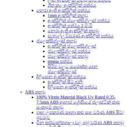
ලාභ ඇක්රිලික් තහඩු මැට් මතුපිට
ශීත කළ ඇක්රිලික් පත්රය
නෙරා ඇති ඇක්රිලික් පත්රය
1mm ඇක්රිලික් තහඩු
ඇක්රිලික් ප්ලෙක්සිග්ලාස් පත්රය
ඇක්රිලික් පත්රය 2 මි.මී
නෙරා ඇති ඇක්රිලික් තහඩු
සැහැල්ලු විසරණ ඇක්රිලික් පත්රය
ප්ලෙක්සිග්ලාස් තහඩු
ඇක්රිලික් ප්ලෙක්සිග්ලාස්
ප්ලෙක්සිග්ලාස් පත්රය
ප්ලෙක්සිග්ලාස් තහඩු
pmma පත්රය
සීරීම් වලට ඔරොත්තු දෙන
ප්ලෙක්සිග්ලාස්
දිලිසෙන ඇක්රිලික් පත්රය
ඇක්රිලික් ෂීට් බනිං
දිලිසෙන ඇක්රිලික් පත්රය
ABS තහඩු
100% Virgin Material Black Uv Rated 0.35-
7.5mm ABS ආහාර ශ්‍රේණියේ ප්ලාස්ටික් තාප
සැකසුම් තහඩු
ගෘහ උපකරණ සඳහා කළු සහ වර්ණ ABS ෂීට්/
පුවරුව
චීන කර්මාන්තශාලා වල බහු වර්ණ ABS තහඩු