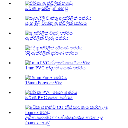
වර්ණ ඇක්රිලික් තහඩු
පැහැදිලි වාත්තු ඇක්රිලික් පත්රය
ඇක්රිලික් වීදුරු පත්රය
රිදී ඇක්රිලික් දර්පණ පත්රය
1mm PVC නිදහස් පෙණ පත්රය
15mm Forex පත්රය
වර්ණ PVC පෙන පත්රය
අධික ඝනත්ව CO-නිස්සාරණය කරන ලද
foamex තහඩු