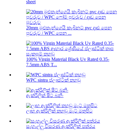
sheet
20mm මුළුතැන්ගෙයි කැබිනට් pvc දෘඪ පෙන
පුවරුව / WPC පෙන ...
100% Virgin Material Black Uv Rated 0.35-
7.5mm ABS T...
WPC sintra ප්ලාස්ටික් තහඩු
ඇක්රිලික් ෂීට් බනිං
ලාභ ඇක්රිලික් තහඩු මැට් මතුපිට
සැහැල්ලු විසරණ ඇක්රිලික් පත්රය