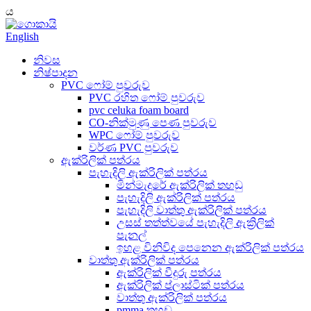
ය
English
නිවස
නිෂ්පාදන
PVC ෆෝම් පුවරුව
PVC රහිත ෆෝම් පුවරුව
pvc celuka foam board
CO-නික්මුණු පෙණ පුවරුව
WPC ෆෝම් පුවරුව
වර්ණ PVC පුවරුව
ඇක්රිලික් පත්රය
පැහැදිලි ඇක්රිලික් පත්රය
මින්මැදුරේ ඇක්රිලික් තහඩු
පැහැදිලි ඇක්රිලික් පත්රය
පැහැදිලි වාත්තු ඇක්රිලික් පත්රය
උසස් තත්ත්වයේ පැහැදිලි ඇක්‍රිලික්
පැනල්
ඉහළ විනිවිද පෙනෙන ඇක්රිලික් පත්රය
වාත්තු ඇක්රිලික් පත්රය
ඇක්රිලික් වීදුරු පත්රය
ඇක්රිලික් ප්ලාස්ටික් පත්රය
වාත්තු ඇක්රිලික් පත්රය
pmma තහඩු