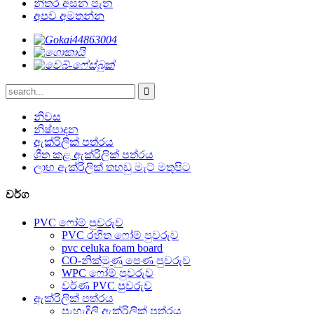
නිතර අසන පැන
අපව අමතන්න
නිවස
නිෂ්පාදන
ඇක්රිලික් පත්රය
ශීත කළ ඇක්රිලික් පත්රය
ලාභ ඇක්රිලික් තහඩු මැට් මතුපිට
වර්ග
PVC ෆෝම් පුවරුව
PVC රහිත ෆෝම් පුවරුව
pvc celuka foam board
CO-නික්මුණු පෙණ පුවරුව
WPC ෆෝම් පුවරුව
වර්ණ PVC පුවරුව
ඇක්රිලික් පත්රය
පැහැදිලි ඇක්රිලික් පත්රය