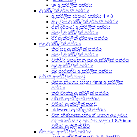
uv ඇක්රිලික් පත්රය
ඇක්රිලික් දර්පණ පත්රය
ඇක්රිලික් දර්පණ පත්රය 4 × 8
ඇලවුම් ඇක්රිලික් දර්පණ පත්රය
රන් දර්පණ ඇක්රිලික් පත්රය
ඔපල් ඇක්රිලික් පත්රය
රිදී ඇක්රිලික් දර්පණ පත්රය
සුදු ඇක්රිලික් පත්රය
කිරි සුදු ඇක්රිලික් පත්රය
ඔපල් ඇක්රිලික් පත්රය
විනිවිද පෙනෙන සුදු ඇක්රිලික් පත්රය
සුදු ඇක්රිලික් පත්රය
සුදු පාරාන්ධ ඇක්රිලික් පත්රය
වර්ණ ඇක්රිලික් තහඩු
මුළුතැන්ගෙය සඳහා 4mm ඇක්රිලික්
පත්රය
කළු වාත්තු ඇක්රිලික් පත්රය
වර්ණ ඇක්රිලික් පත්රය
වර්ණ ඇක්රිලික් තහඩු
iridescent ඇක්රිලික් පත්රය
චීන නිෂ්පාදකයන්ගේ තොග අලෙවිය
එළිමහන් සංඥා පුවරුව සඳහා 1.8-30mm
වර්ණ ඇක්‍රිලික් ෂීට්
ශීත කළ ඇක්රිලික් පත්රය